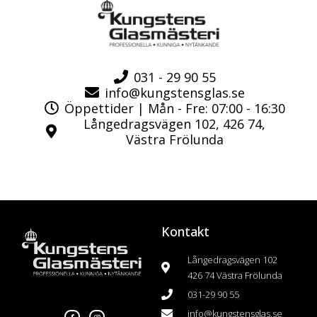
d
e
031 - 29 90 55
info@kungstensglas.se
Öppettider | Mån - Fre: 07:00 - 16:30
Långedragsvägen 102, 426 74,
Västra Frölunda
Kontakt
Långedragsvägen 102
426 74 Västra Frölunda
031-29 90 55
F
I
a
n
info@kungstensglas.se
c
s