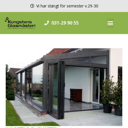
Hoppa
Vi har stängt för semester v.29-30
till
innehåll
031-29 90 55