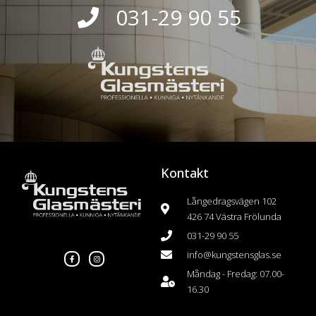
031-29 90 55
Kontakt
Långedragsvägen 102
426 74 Västra Frölunda
031-29 90 55
F
I
a
n
info@kungstensglas.se
c
s
e
t
b
a
Måndag - Fredag: 07.00-
o
g
o
r
16.30
k
a
m