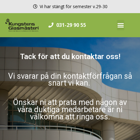
Hoppa
Vi har stängt för semester v.29-30
till
innehåll
031-29 90 55
Tack för att du kontaktar oss!
Vi svarar på din kontaktförfrågan så
snart vi kan.
Önskar ni att prata med någon av
våra duktiga medarbetare är ni
välkomna att ringa oss.